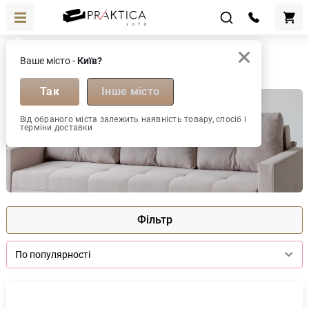
Дивани прямі
Ваше місто -
Київ?
Дивани прямі
Так
Інше місто
Від обраного міста залежить наявність товару, спосіб і
терміни доставки
Фільтр
По популярності