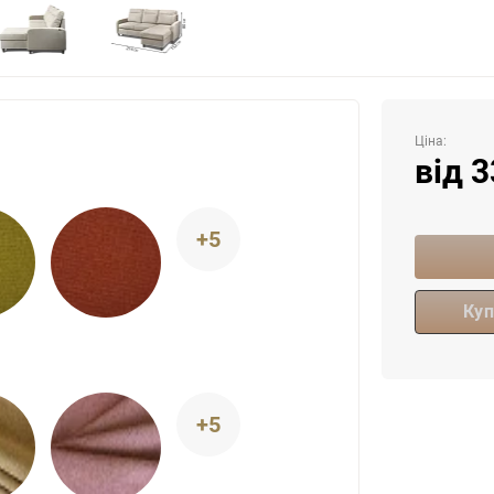
Ціна:
від
3
+5
Куп
+5