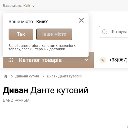
Ваше місто:
Київ
Ваше місто -
Київ?
Так
Інше місто
Від обраного міста залежить наявність
товару, спосіб і терміни доставки
Каталог товарів
+38(067)
Дивани кутові
Диван Данте кутовий
Диван
Данте кутовий
БМ/2Т-АМ/БМ