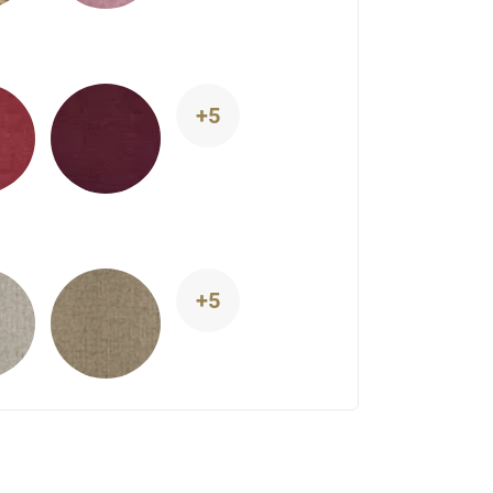
+5
+5