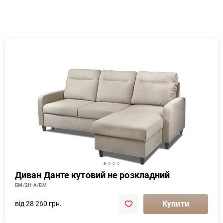
Диван Данте кутовий не розкладний
БМ/2Н-А/БМ
Купити
від 28 260 грн.