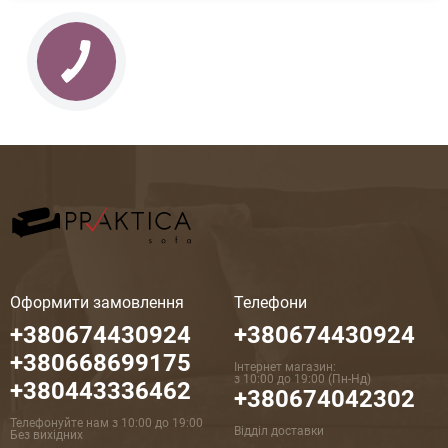
Оформити замовлення
Телефони
+380674430924
+380674430924
+380668699175
Інтернет магазин:
з 10:00 до 19:00 (Пн-Нд)
+380443336462
+380674042302
Телефонуйте нам з 10:00 до 19:00
Відділ доставки
Без вихідних