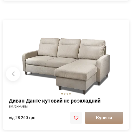
Диван Данте кутовий не розкладний
БМ/2Н-А/БМ
Купити
від 28 260 грн.