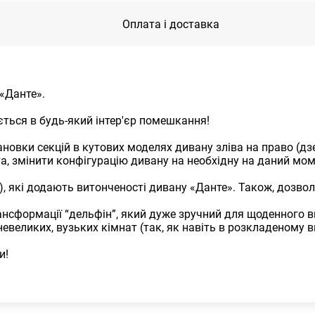
Оплата і доставка
«Данте».
ється в будь-який інтер′єр помешкання!
овки секцій в кутових моделях дивану зліва на право (дз
а, змінити конфігурацію дивану на необхідну на даний мом
), які додають витонченості дивану «Данте». Також, дозво
сформації “дельфін”, який дуже зручний для щоденного ви
великих, вузьких кімнат (так, як навіть в розкладеному ви
и!