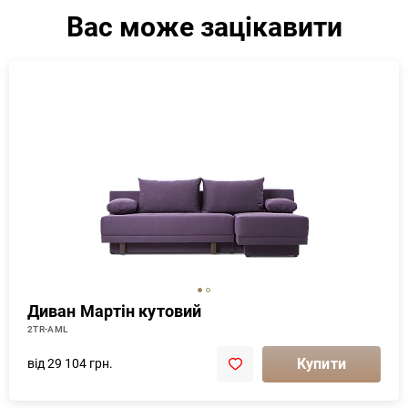
Вас може зацікавити
Диван Мартін кутовий
2TR-AML
Купити
від 29 104 грн.