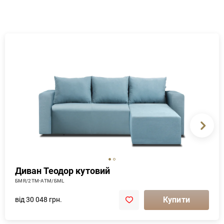
Диван Теодор кутовий
БМR/2ТМ-АТМ/БМL
Купити
від 30 048 грн.